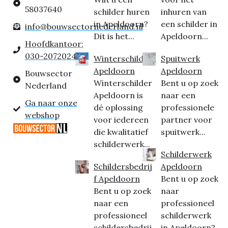
58037640
schilder huren
inhuren van
in Apeldoorn?
een schilder in
info@bouwsectornederland.nl
Dit is het...
Apeldoorn...
Hoofdkantoor:
030-2072024
Winterschilder
Spuitwerk
Apeldoorn
Apeldoorn
Bouwsector
Winterschilder
Bent u op zoek
Nederland
Apeldoorn is
naar een
Ga naar onze
dé oplossing
professionele
webshop
voor iedereen
partner voor
die kwalitatief
spuitwerk...
schilderwerk...
Schilderwerk
Schildersbedrij
Apeldoorn
f Apeldoorn
Bent u op zoek
Bent u op zoek
naar
naar een
professioneel
professioneel
schilderwerk
schildersbedrij
in Apeldoorn?