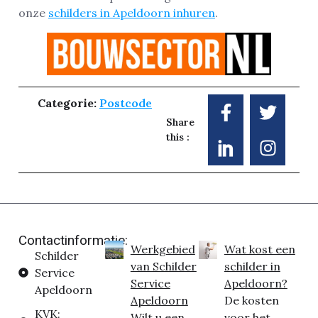
onze
schilders in Apeldoorn inhuren
.
Categorie:
Postcode
Share
this :
Contactinformatie:
Werkgebied
Wat kost een
Schilder
van Schilder
schilder in
Service
Service
Apeldoorn?
Apeldoorn
Apeldoorn
De kosten
KVK:
Wilt u een
voor het