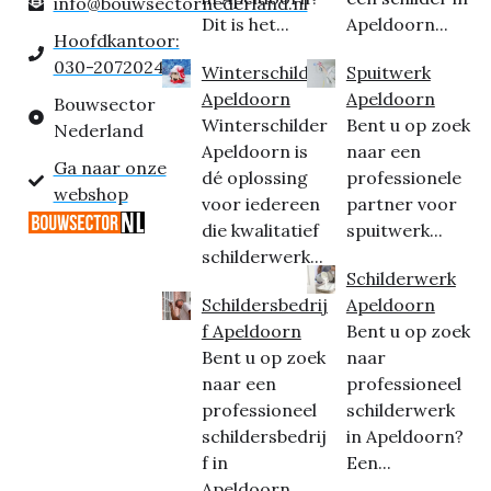
info@bouwsectornederland.nl
Dit is het...
Apeldoorn...
Hoofdkantoor:
030-2072024
Winterschilder
Spuitwerk
Apeldoorn
Apeldoorn
Bouwsector
Winterschilder
Bent u op zoek
Nederland
Apeldoorn is
naar een
Ga naar onze
dé oplossing
professionele
webshop
voor iedereen
partner voor
die kwalitatief
spuitwerk...
schilderwerk...
Schilderwerk
Schildersbedrij
Apeldoorn
f Apeldoorn
Bent u op zoek
Bent u op zoek
naar
naar een
professioneel
professioneel
schilderwerk
schildersbedrij
in Apeldoorn?
f in
Een...
Apeldoorn...