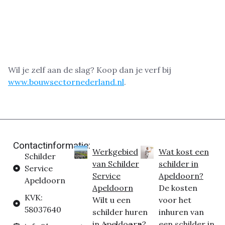
Wil je zelf aan de slag? Koop dan je verf bij
www.bouwsectornederland.nl
.
Contactinformatie:
Werkgebied
Wat kost een
Schilder
van Schilder
schilder in
Service
Service
Apeldoorn?
Apeldoorn
Apeldoorn
De kosten
KVK:
Wilt u een
voor het
58037640
schilder huren
inhuren van
in Apeldoorn?
een schilder in