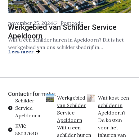
november 25, 2024
Postcode
Werkgebied van Schilder Service
Apeldoorn
Wilt u een schilder huren in Apeldoorn? Dit is het
werkgebied van ons schildersbedrijf in...
Lees meer
Contactinformatie:
Werkgebied
Wat kost een
Schilder
van Schilder
schilder in
Service
Service
Apeldoorn?
Apeldoorn
Apeldoorn
De kosten
KVK:
Wilt u een
voor het
58037640
schilder huren
inhuren van