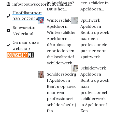
in Apeldoorn?
een schilder in
info@bouwsectornederland.nl
Dit is het...
Apeldoorn...
Hoofdkantoor:
030-2072024
Winterschilder
Spuitwerk
Apeldoorn
Apeldoorn
Bouwsector
Winterschilder
Bent u op zoek
Nederland
Apeldoorn is
naar een
Ga naar onze
dé oplossing
professionele
webshop
voor iedereen
partner voor
die kwalitatief
spuitwerk...
schilderwerk...
Schilderwerk
Schildersbedrij
Apeldoorn
f Apeldoorn
Bent u op zoek
Bent u op zoek
naar
naar een
professioneel
professioneel
schilderwerk
schildersbedrij
in Apeldoorn?
f in
Een...