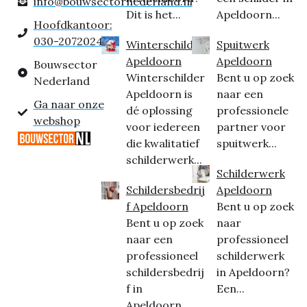
info@bouwsectornederland.nl
Dit is het...
Apeldoorn...
Hoofdkantoor:
030-2072024
Winterschilder
Spuitwerk
Apeldoorn
Apeldoorn
Bouwsector
Winterschilder
Bent u op zoek
Nederland
Apeldoorn is
naar een
Ga naar onze
dé oplossing
professionele
webshop
voor iedereen
partner voor
die kwalitatief
spuitwerk...
schilderwerk...
Schilderwerk
Schildersbedrij
Apeldoorn
f Apeldoorn
Bent u op zoek
Bent u op zoek
naar
naar een
professioneel
professioneel
schilderwerk
schildersbedrij
in Apeldoorn?
f in
Een...
Apeldoorn...