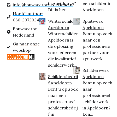
in Apeldoorn?
een schilder in
info@bouwsectornederland.nl
Dit is het...
Apeldoorn...
Hoofdkantoor:
030-2072024
Winterschilder
Spuitwerk
Apeldoorn
Apeldoorn
Bouwsector
Winterschilder
Bent u op zoek
Nederland
Apeldoorn is
naar een
Ga naar onze
dé oplossing
professionele
webshop
voor iedereen
partner voor
die kwalitatief
spuitwerk...
schilderwerk...
Schilderwerk
Schildersbedrij
Apeldoorn
f Apeldoorn
Bent u op zoek
Bent u op zoek
naar
naar een
professioneel
professioneel
schilderwerk
schildersbedrij
in Apeldoorn?
f in
Een...