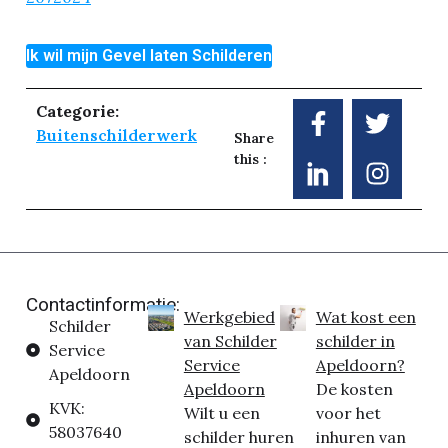
Ik wil mijn Gevel laten Schilderen
Categorie:
Buitenschilderwerk
Share
this :
Contactinformatie:
Werkgebied
Wat kost een
Schilder
van Schilder
schilder in
Service
Service
Apeldoorn?
Apeldoorn
Apeldoorn
De kosten
KVK:
Wilt u een
voor het
58037640
schilder huren
inhuren van