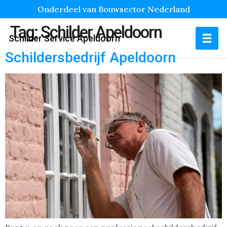
Onderdeel van Bouwsector Nederland
Tag:
Schilder Apeldoorn
Schilder Service Apeldoorn
Schildersbedrijf Apeldoorn