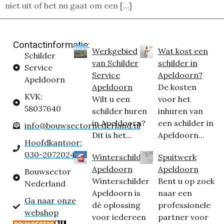
niet uit of het nu gaat om een […]
Contactinformatie:
Werkgebied
Wat kost een
Schilder
van Schilder
schilder in
Service
Service
Apeldoorn?
Apeldoorn
Apeldoorn
De kosten
KVK:
Wilt u een
voor het
58037640
schilder huren
inhuren van
in Apeldoorn?
een schilder in
info@bouwsectornederland.nl
Dit is het...
Apeldoorn...
Hoofdkantoor:
030-2072024
Winterschilder
Spuitwerk
Apeldoorn
Apeldoorn
Bouwsector
Winterschilder
Bent u op zoek
Nederland
Apeldoorn is
naar een
Ga naar onze
dé oplossing
professionele
webshop
voor iedereen
partner voor