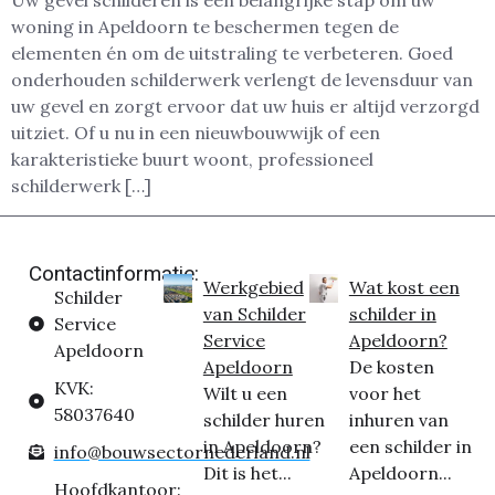
Uw gevel schilderen is een belangrijke stap om uw
woning in Apeldoorn te beschermen tegen de
elementen én om de uitstraling te verbeteren. Goed
onderhouden schilderwerk verlengt de levensduur van
uw gevel en zorgt ervoor dat uw huis er altijd verzorgd
uitziet. Of u nu in een nieuwbouwwijk of een
karakteristieke buurt woont, professioneel
schilderwerk […]
Contactinformatie:
Werkgebied
Wat kost een
Schilder
van Schilder
schilder in
Service
Service
Apeldoorn?
Apeldoorn
Apeldoorn
De kosten
KVK:
Wilt u een
voor het
58037640
schilder huren
inhuren van
in Apeldoorn?
een schilder in
info@bouwsectornederland.nl
Dit is het...
Apeldoorn...
Hoofdkantoor: