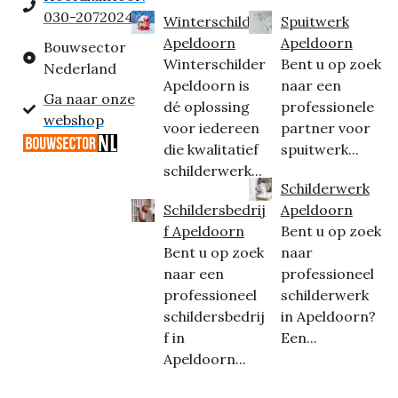
030-2072024
Winterschilder
Spuitwerk
Apeldoorn
Apeldoorn
Bouwsector
Winterschilder
Bent u op zoek
Nederland
Apeldoorn is
naar een
Ga naar onze
dé oplossing
professionele
webshop
voor iedereen
partner voor
die kwalitatief
spuitwerk...
schilderwerk...
Schilderwerk
Schildersbedrij
Apeldoorn
f Apeldoorn
Bent u op zoek
Bent u op zoek
naar
naar een
professioneel
professioneel
schilderwerk
schildersbedrij
in Apeldoorn?
f in
Een...
Apeldoorn...