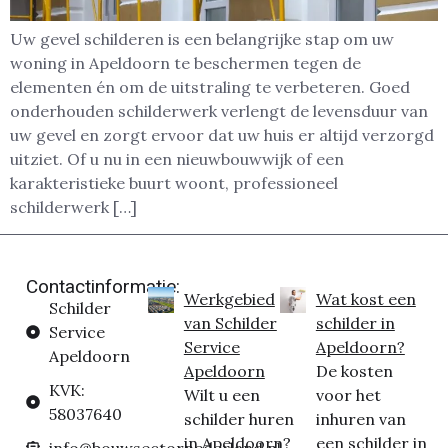
Uw gevel schilderen is een belangrijke stap om uw
woning in Apeldoorn te beschermen tegen de
elementen én om de uitstraling te verbeteren. Goed
onderhouden schilderwerk verlengt de levensduur van
uw gevel en zorgt ervoor dat uw huis er altijd verzorgd
uitziet. Of u nu in een nieuwbouwwijk of een
karakteristieke buurt woont, professioneel
schilderwerk […]
Contactinformatie:
Werkgebied
Wat kost een
Schilder
van Schilder
schilder in
Service
Service
Apeldoorn?
Apeldoorn
Apeldoorn
De kosten
KVK:
Wilt u een
voor het
58037640
schilder huren
inhuren van
in Apeldoorn?
een schilder in
info@bouwsectornederland.nl