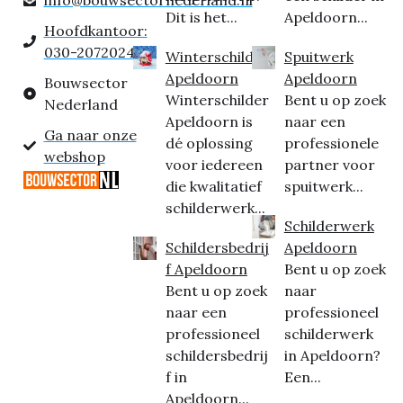
Dit is het...
Apeldoorn...
Hoofdkantoor:
030-2072024
Winterschilder
Spuitwerk
Apeldoorn
Apeldoorn
Bouwsector
Winterschilder
Bent u op zoek
Nederland
Apeldoorn is
naar een
Ga naar onze
dé oplossing
professionele
webshop
voor iedereen
partner voor
die kwalitatief
spuitwerk...
schilderwerk...
Schilderwerk
Schildersbedrij
Apeldoorn
f Apeldoorn
Bent u op zoek
Bent u op zoek
naar
naar een
professioneel
professioneel
schilderwerk
schildersbedrij
in Apeldoorn?
f in
Een...
Apeldoorn...