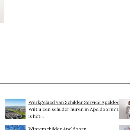
Werkgebied van Schilder Service Apeldoorn
Wilt u een schilder huren in Apeldoorn? Dit
is het...
Winterschilder Apeldoorn