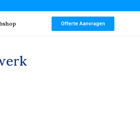
bshop
Offerte Aanvragen
werk