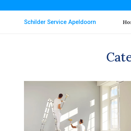
Schilder Service Apeldoorn
Ho
Cat