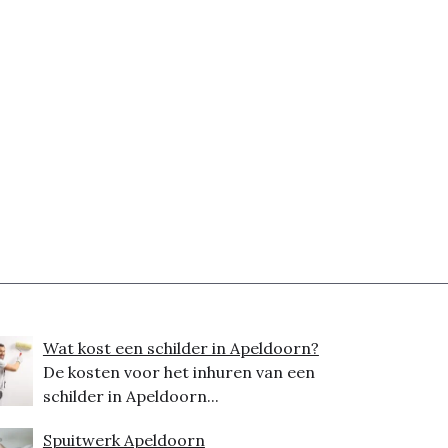
Wat kost een schilder in Apeldoorn?
De kosten voor het inhuren van een
schilder in Apeldoorn...
Spuitwerk Apeldoorn