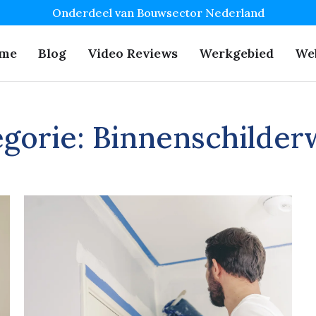
Onderdeel van Bouwsector Nederland
me
Blog
Video Reviews
Werkgebied
We
egorie:
Binnenschilder