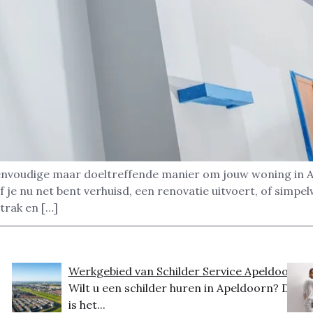
nvoudige maar doeltreffende manier om jouw woning in Ap
 je nu net bent verhuisd, een renovatie uitvoert, of simpe
strak en […]
Werkgebied van Schilder Service Apeldoorn
Wilt u een schilder huren in Apeldoorn? Dit
is het...