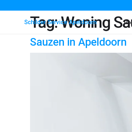
Tag:
Woning Sa
Schilder Service Apeldoorn
Ho
Sauzen in Apeldoorn