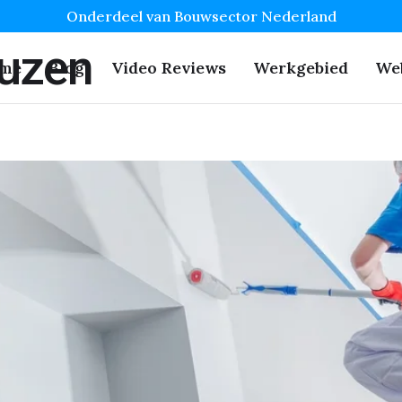
Onderdeel van Bouwsector Nederland
uzen
me
Blog
Video Reviews
Werkgebied
We