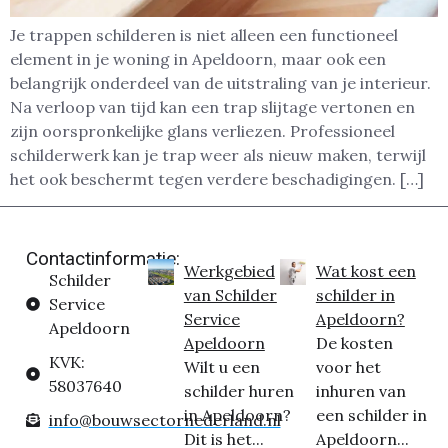
Je trappen schilderen is niet alleen een functioneel
element in je woning in Apeldoorn, maar ook een
belangrijk onderdeel van de uitstraling van je interieur.
Na verloop van tijd kan een trap slijtage vertonen en
zijn oorspronkelijke glans verliezen. Professioneel
schilderwerk kan je trap weer als nieuw maken, terwijl
het ook beschermt tegen verdere beschadigingen. […]
Contactinformatie:
Werkgebied
Wat kost een
Schilder
van Schilder
schilder in
Service
Service
Apeldoorn?
Apeldoorn
Apeldoorn
De kosten
KVK:
Wilt u een
voor het
58037640
schilder huren
inhuren van
in Apeldoorn?
een schilder in
info@bouwsectornederland.nl
Dit is het...
Apeldoorn...