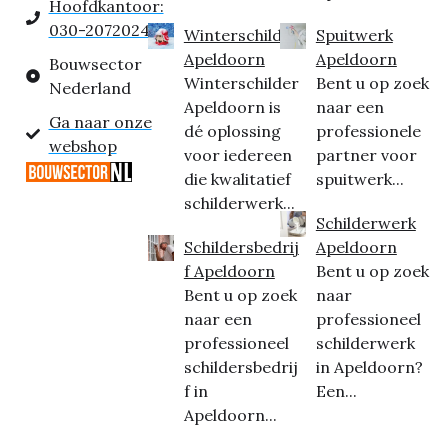
Hoofdkantoor:
030-2072024
Winterschilder
Spuitwerk
Apeldoorn
Apeldoorn
Bouwsector
Winterschilder
Bent u op zoek
Nederland
Apeldoorn is
naar een
Ga naar onze
dé oplossing
professionele
webshop
voor iedereen
partner voor
die kwalitatief
spuitwerk...
schilderwerk...
Schilderwerk
Schildersbedrij
Apeldoorn
f Apeldoorn
Bent u op zoek
Bent u op zoek
naar
naar een
professioneel
professioneel
schilderwerk
schildersbedrij
in Apeldoorn?
f in
Een...
Apeldoorn...