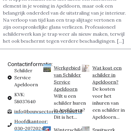
element in je woning in Apeldoorn, maar ook een
belangrijk onderdeel van de uitstraling van je interieur.
Na verloop van tijd kan een trap slijtage vertonen en
zijn oorspronkelijke glans verliezen. Professioneel
schilderwerk kan je trap weer als nieuw maken, terwijl
het ook beschermt tegen verdere beschadigingen. […]
Contactinformatie:
Werkgebied
Wat kost een
Schilder
van Schilder
schilder in
Service
Service
Apeldoorn?
Apeldoorn
Apeldoorn
De kosten
KVK:
Wilt u een
voor het
58037640
schilder huren
inhuren van
in Apeldoorn?
een schilder in
info@bouwsectornederland.nl
Dit is het...
Apeldoorn...
Hoofdkantoor:
030-2072024
Winterschilder
Spuitwerk