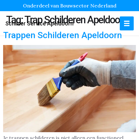
Onderdeel van Bouwsector Nederland
Tag:
Trap Schilderen Apeldoorn
Schilder Service Apeldoorn
Trappen Schilderen Apeldoorn
Je trappen schilderen is niet alleen een functioneel