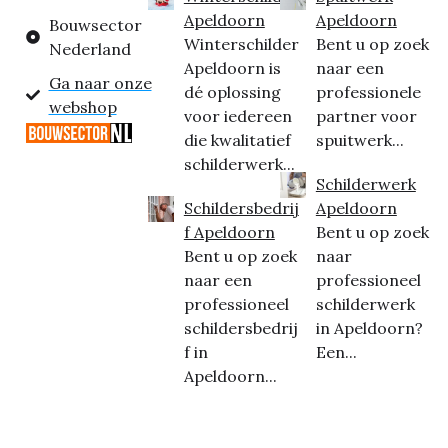
Apeldoorn
Apeldoorn
Bouwsector
Winterschilder
Bent u op zoek
Nederland
Apeldoorn is
naar een
Ga naar onze
dé oplossing
professionele
webshop
voor iedereen
partner voor
die kwalitatief
spuitwerk...
schilderwerk...
Schilderwerk
Schildersbedrij
Apeldoorn
f Apeldoorn
Bent u op zoek
Bent u op zoek
naar
naar een
professioneel
professioneel
schilderwerk
schildersbedrij
in Apeldoorn?
f in
Een...
Apeldoorn...