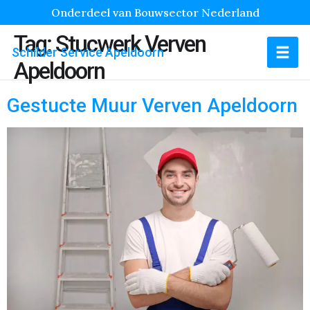
Onderdeel van Bouwsector Nederland
Tag:
Stucwerk Verven
Schilder Service Apeldoorn
Apeldoorn
Gestucte Muur Verven Apeldoorn