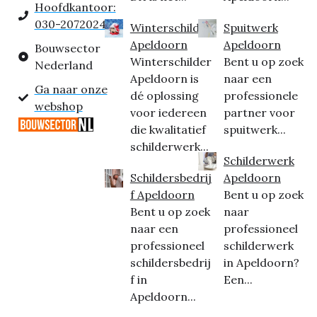
Hoofdkantoor:
030-2072024
Winterschilder
Spuitwerk
Apeldoorn
Apeldoorn
Bouwsector
Winterschilder
Bent u op zoek
Nederland
Apeldoorn is
naar een
Ga naar onze
dé oplossing
professionele
webshop
voor iedereen
partner voor
die kwalitatief
spuitwerk...
schilderwerk...
Schilderwerk
Schildersbedrij
Apeldoorn
f Apeldoorn
Bent u op zoek
Bent u op zoek
naar
naar een
professioneel
professioneel
schilderwerk
schildersbedrij
in Apeldoorn?
f in
Een...
Apeldoorn...