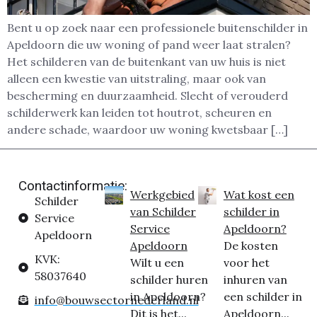
Bent u op zoek naar een professionele buitenschilder in
Apeldoorn die uw woning of pand weer laat stralen?
Het schilderen van de buitenkant van uw huis is niet
alleen een kwestie van uitstraling, maar ook van
bescherming en duurzaamheid. Slecht of verouderd
schilderwerk kan leiden tot houtrot, scheuren en
andere schade, waardoor uw woning kwetsbaar […]
Contactinformatie:
Werkgebied
Wat kost een
Schilder
van Schilder
schilder in
Service
Service
Apeldoorn?
Apeldoorn
Apeldoorn
De kosten
KVK:
Wilt u een
voor het
58037640
schilder huren
inhuren van
in Apeldoorn?
een schilder in
info@bouwsectornederland.nl
Dit is het...
Apeldoorn...