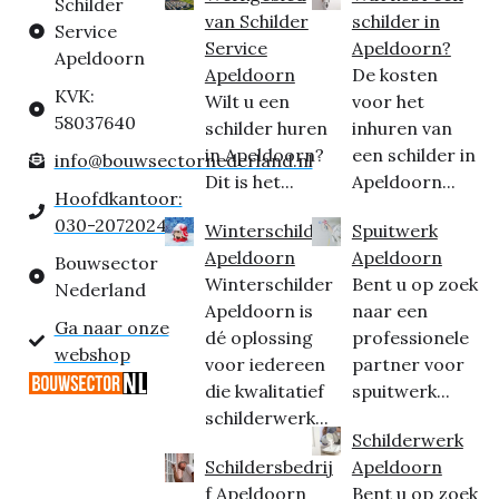
Schilder
van Schilder
schilder in
Service
Service
Apeldoorn?
Apeldoorn
Apeldoorn
De kosten
KVK:
Wilt u een
voor het
58037640
schilder huren
inhuren van
in Apeldoorn?
een schilder in
info@bouwsectornederland.nl
Dit is het...
Apeldoorn...
Hoofdkantoor:
030-2072024
Winterschilder
Spuitwerk
Apeldoorn
Apeldoorn
Bouwsector
Winterschilder
Bent u op zoek
Nederland
Apeldoorn is
naar een
Ga naar onze
dé oplossing
professionele
webshop
voor iedereen
partner voor
die kwalitatief
spuitwerk...
schilderwerk...
Schilderwerk
Schildersbedrij
Apeldoorn
f Apeldoorn
Bent u op zoek