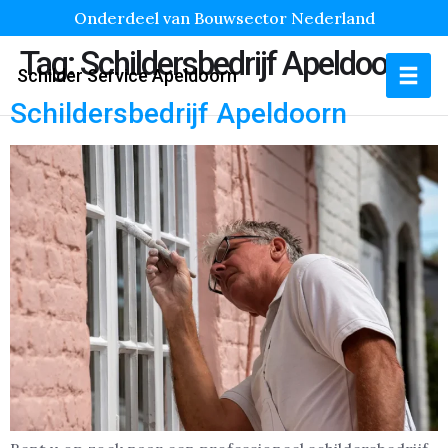
Onderdeel van Bouwsector Nederland
Tag:
Schildersbedrijf Apeldoorn
Schilder Service Apeldoorn
Schildersbedrijf Apeldoorn