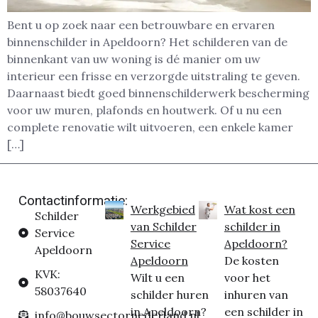
Bent u op zoek naar een betrouwbare en ervaren
binnenschilder in Apeldoorn? Het schilderen van de
binnenkant van uw woning is dé manier om uw
interieur een frisse en verzorgde uitstraling te geven.
Daarnaast biedt goed binnenschilderwerk bescherming
voor uw muren, plafonds en houtwerk. Of u nu een
complete renovatie wilt uitvoeren, een enkele kamer
[…]
Contactinformatie:
Werkgebied
Wat kost een
Schilder
van Schilder
schilder in
Service
Service
Apeldoorn?
Apeldoorn
Apeldoorn
De kosten
KVK:
Wilt u een
voor het
58037640
schilder huren
inhuren van
in Apeldoorn?
een schilder in
info@bouwsectornederland.nl