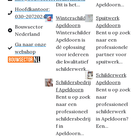
Dit is het...
Apeldoorn...
Hoofdkantoor:
030-2072024
Winterschilder
Spuitwerk
Apeldoorn
Apeldoorn
Bouwsector
Winterschilder
Bent u op zoek
Nederland
Apeldoorn is
naar een
Ga naar onze
dé oplossing
professionele
webshop
voor iedereen
partner voor
die kwalitatief
spuitwerk...
schilderwerk...
Schilderwerk
Schildersbedrij
Apeldoorn
f Apeldoorn
Bent u op zoek
Bent u op zoek
naar
naar een
professioneel
professioneel
schilderwerk
schildersbedrij
in Apeldoorn?
f in
Een...
Apeldoorn...