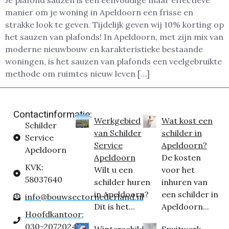
Je plafond sauzen is een eenvoudige maar effectieve
manier om je woning in Apeldoorn een frisse en
strakke look te geven. Tijdelijk geven wij 10% korting op
het sauzen van plafonds! In Apeldoorn, met zijn mix van
moderne nieuwbouw en karakteristieke bestaande
woningen, is het sauzen van plafonds een veelgebruikte
methode om ruimtes nieuw leven […]
Contactinformatie:
Werkgebied
Wat kost een
Schilder
van Schilder
schilder in
Service
Service
Apeldoorn?
Apeldoorn
Apeldoorn
De kosten
KVK:
Wilt u een
voor het
58037640
schilder huren
inhuren van
in Apeldoorn?
een schilder in
info@bouwsectornederland.nl
Dit is het...
Apeldoorn...
Hoofdkantoor:
030-2072024
Winterschilder
Spuitwerk