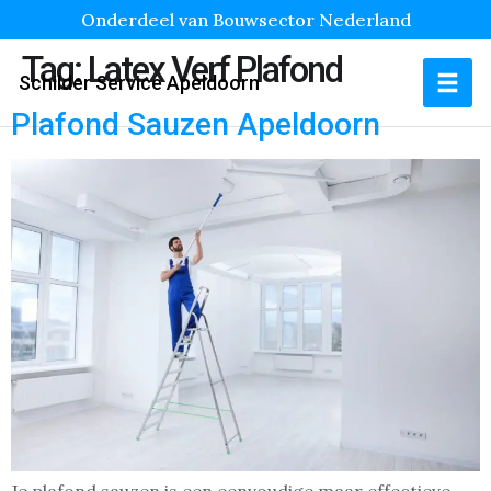
Onderdeel van Bouwsector Nederland
Tag:
Latex Verf Plafond
Schilder Service Apeldoorn
Plafond Sauzen Apeldoorn