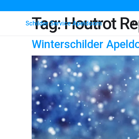
Tag:
Houtrot Re
Schilder Service Apeldoorn
Ho
Winterschilder Apeld