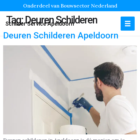
Onderdeel van Bouwsector Nederland
Tag:
Deuren Schilderen
Schilder Service Apeldoorn
Deuren Schilderen Apeldoorn