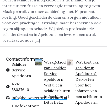
Deuren schilderen in Apeldoorn is dé manier om je
interieur een frisse en verzorgde uitstraling te geven.
Maak gebruik van onze aanbieding met 10 procent
korting. Goed geschilderde deuren zorgen niet alleen
voor een prachtige uitstraling, maar beschermen ook
tegen slijtage en schade. Wij bieden professionele
schilderdiensten in Apeldoorn en leveren een strak
resultaat zonder […]
Contactinformatie:
Werkgebied
Wat kost een
Schilder
van Schilder
schilder in
Service
Service
Apeldoorn?
Apeldoorn
Apeldoorn
De kosten
KVK:
Wilt u een
voor het
58037640
schilder huren
inhuren van
in Apeldoorn?
een schilder in
info@bouwsectornederland.nl
Dit is het...
Apeldoorn...
Hoofdkantoor: