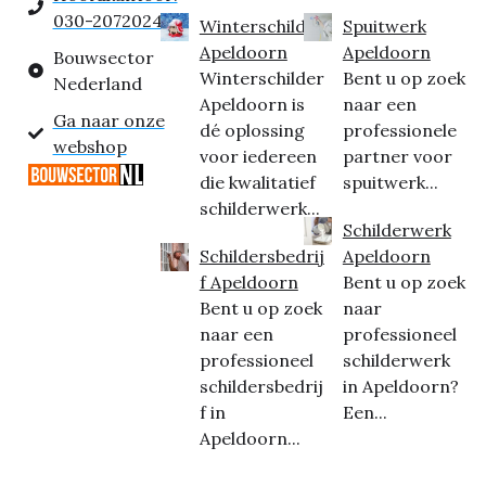
030-2072024
Winterschilder
Spuitwerk
Apeldoorn
Apeldoorn
Bouwsector
Winterschilder
Bent u op zoek
Nederland
Apeldoorn is
naar een
Ga naar onze
dé oplossing
professionele
webshop
voor iedereen
partner voor
die kwalitatief
spuitwerk...
schilderwerk...
Schilderwerk
Schildersbedrij
Apeldoorn
f Apeldoorn
Bent u op zoek
Bent u op zoek
naar
naar een
professioneel
professioneel
schilderwerk
schildersbedrij
in Apeldoorn?
f in
Een...
Apeldoorn...