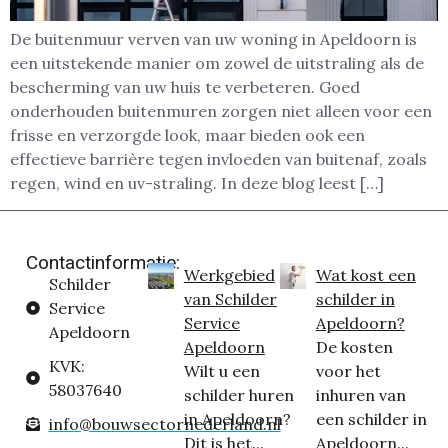
De buitenmuur verven van uw woning in Apeldoorn is
een uitstekende manier om zowel de uitstraling als de
bescherming van uw huis te verbeteren. Goed
onderhouden buitenmuren zorgen niet alleen voor een
frisse en verzorgde look, maar bieden ook een
effectieve barrière tegen invloeden van buitenaf, zoals
regen, wind en uv-straling. In deze blog leest […]
Contactinformatie:
Werkgebied
Wat kost een
Schilder
van Schilder
schilder in
Service
Service
Apeldoorn?
Apeldoorn
Apeldoorn
De kosten
KVK:
Wilt u een
voor het
58037640
schilder huren
inhuren van
in Apeldoorn?
een schilder in
info@bouwsectornederland.nl
Dit is het...
Apeldoorn...