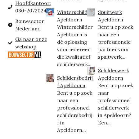
Hoofdkantoor:
030-2072024
Winterschilder
Spuitwerk
Apeldoorn
Apeldoorn
Bouwsector
Winterschilder
Bent u op zoek
Nederland
Apeldoorn is
naar een
Ga naar onze
dé oplossing
professionele
webshop
voor iedereen
partner voor
die kwalitatief
spuitwerk...
schilderwerk...
Schilderwerk
Schildersbedrij
Apeldoorn
f Apeldoorn
Bent u op zoek
Bent u op zoek
naar
naar een
professioneel
professioneel
schilderwerk
schildersbedrij
in Apeldoorn?
f in
Een...
Apeldoorn...