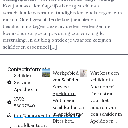
Kozijnen worden dagelijks blootgesteld aan
verschillende weersomstandigheden, zoals regen, zon
en kou. Goed geschilderde kozijnen bieden
bescherming tegen deze invloeden, verlengen de
levensduur en geven je woning een verzorgde
uitstraling. In dit blog ontdek je waarom kozijnen
schilderen essentieel […]
Contactinformatie:
Werkgebied
Wat kost een
Schilder
van Schilder
schilder in
Service
Service
Apeldoorn?
Apeldoorn
Apeldoorn
De kosten
KVK:
Wilt u een
voor het
58037640
schilder huren
inhuren van
in Apeldoorn?
een schilder in
info@bouwsectornederland.nl
Dit is het...
Apeldoorn...
Hoofdkantoor: