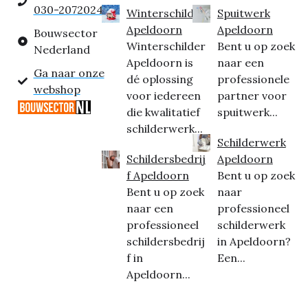
030-2072024
Winterschilder
Spuitwerk
Apeldoorn
Apeldoorn
Bouwsector
Winterschilder
Bent u op zoek
Nederland
Apeldoorn is
naar een
Ga naar onze
dé oplossing
professionele
webshop
voor iedereen
partner voor
die kwalitatief
spuitwerk...
schilderwerk...
Schilderwerk
Schildersbedrij
Apeldoorn
f Apeldoorn
Bent u op zoek
Bent u op zoek
naar
naar een
professioneel
professioneel
schilderwerk
schildersbedrij
in Apeldoorn?
f in
Een...
Apeldoorn...